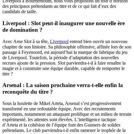
Liverpool à Bournemouth, nous vous proposons un tour d’horizon
des principaux prétendants au titre et de ce qui fait d’eux des
candidats de taille.
Liverpool : Slot peut-il inaugurer une nouvelle ère
de domination ?
Avec Arne Slot à sa tête,
Liverpool
entend bien ouvrir un nouveau
chapitre de son histoire. Sa philosophie offensive, affinée lors de son
passage à Feyenoord, est aujourd’hui la marque de fabrique du jeu
de Liverpool. Toutefois, la période d’adaptation des nouvelles
recrues ajoute de la pression. Slot parviendra-t-il à faire renaître la
magie et à construire une équipe durable, capable de remporter le
titre ?
Arsenal : La saison prochaine verra-t-elle enfin la
reconquête du titre ?
Sous la houlette de Mikel Arteta, Arsenal s’est progressivement
transformé en une redoutable équipe. Avec des recrutements
importants, notamment un attaquant prolifique et un milieu de terrain
expérimenté, les attentes sont élevées. L’intelligence tactique
d’Arteta et la cohésion de l’équipe font des Gunners de solides
prétendants. Le club parviendra-t-il enfin ramener le trophée de la