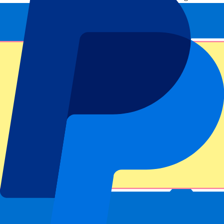
Cet événement est terminé
Inscrivez-vous et recevez toujours toutes les mises à jour, les offres
et plus encore !
Envoyer
Vos informations seront utilisées conformément à notre
Privacy
Policy
.
Merci d'avoir envoyé le formulaire !