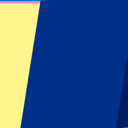
Blackpink - 16 August 2025
16 août 2025 à 20:00
Date confirmée
•
London, Royaume-Uni
Blackpink - 16 August 2025
16 août 2025 à 20:00 • London, Royaume-Uni
Date confirmée
Cet événement est terminé
Cet événement est terminé