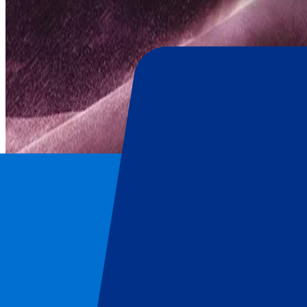
Blackpink
Page d'accueil
/
Concerts
/
Blackpink
/
Blackpink - 16 August 2025
Blackpink