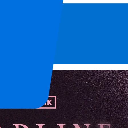
 plus encore !
.