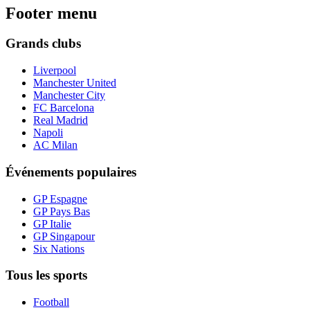
Footer menu
Grands clubs
Liverpool
Manchester United
Manchester City
FC Barcelona
Real Madrid
Napoli
AC Milan
Événements populaires
GP Espagne
GP Pays Bas
GP Italie
GP Singapour
Six Nations
Tous les sports
Football