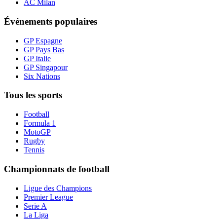
AC Milan
Événements populaires
GP Espagne
GP Pays Bas
GP Italie
GP Singapour
Six Nations
Tous les sports
Football
Formula 1
MotoGP
Rugby
Tennis
Championnats de football
Ligue des Champions
Premier League
Serie A
La Liga