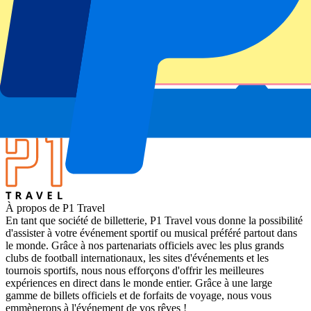
À propos de Sevilla vs UD Las Palmas
Compétition
La Liga 2024-2025
Match
Sevilla vs UD Las Palmas
Stade
Estadio Ramón Sánchez Pizjuán
Lieu de l'événement
Sevilla, Espagne
À propos de P1 Travel
En tant que société de billetterie, P1 Travel vous donne la possibilité
d'assister à votre événement sportif ou musical préféré partout dans
le monde. Grâce à nos partenariats officiels avec les plus grands
clubs de football internationaux, les sites d'événements et les
tournois sportifs, nous nous efforçons d'offrir les meilleures
expériences en direct dans le monde entier. Grâce à une large
gamme de billets officiels et de forfaits de voyage, nous vous
emmènerons à l'événement de vos rêves !