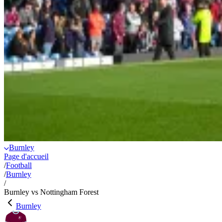
Burnley
Page d'accueil
/
Football
/
Burnley
/
Burnley vs Nottingham Forest
Burnley