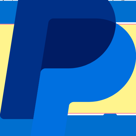
Inscrivez-vous et recevez toujours toutes les mises à jour, les offres
et plus encore !
Envoyer
Vos informations seront utilisées conformément à notre
Privacy
Policy
.
Merci d'avoir envoyé le formulaire !
Informations sur l'événement