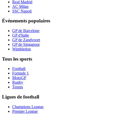
Real Madrid
AC Milan
SSC Napoli
Événements populaires
GP de Barcelone
GP d'Italie
GP de Zandvoort
GP de Singapour
Wimbledon
Tous les sports
Football
Formule 1
MotoGP
Rugby
Tennis
Ligues de football
Champions League
Premier League