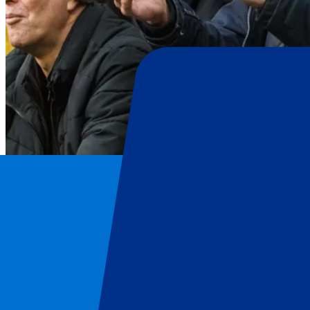
West Ham United
Page d'accueil
/
Football
/
West Ham United
/
West Ham United vs Newcastle United
West Ham United