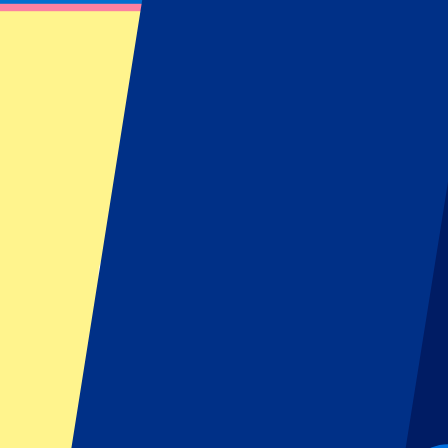
West Ham United vs Newcastle United
2 novembre 2025 à 14:00
Date confirmée
•
London, Royaume-Uni
West Ham United vs Newcastle United
2 novembre 2025 à 14:00 • London, Royaume-Uni
Date confirmée
Restrictions de l'organisateur de l'événement : Pas de supporters a
Cet événement est terminé