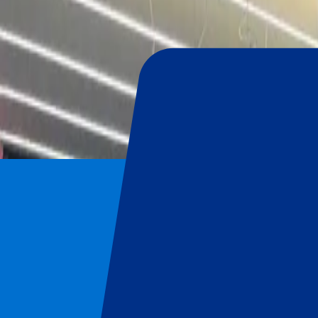
SSC Napoli
Page d'accueil
/
Football
/
SSC Napoli
/
Napoli vs ACF Fiorentina
SSC Napoli