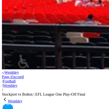
Wembley
Page d'accueil
/
Football
/
Wembley
/
Stockport vs Bolton | EFL League One Play-Off Final
Wembley