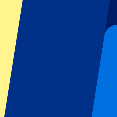
Football
Formula 1
MotoGP
Rugby
Tennis
Championnats de football
Ligue des Champions
Premier League
Serie A
La Liga
Ligue 1
Primeira Liga
Eredivisie
Spectacles et festivals
Tous les concerts
Plus d'informations
Programme d'affiliation