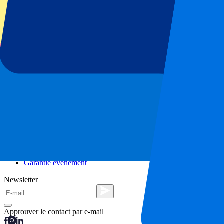
Séjours en ville
Vacances
Blog
Contact
Questions fréquentes
À propos de nous
Partenariats
Hospitalité Premium
Presse
Offres d'emploi
Nos politiques
Politique de confidentialité
Déclaration relative aux cookies
Complaints Procédure de réclamation
Conditions générales
Garantie événement
Newsletter
Approuver le contact par e-mail