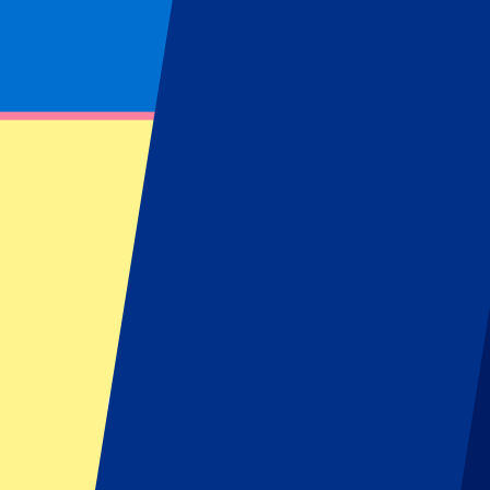
Footer menu
Grands clubs
Liverpool
Manchester United
Manchester City
FC Barcelona
Real Madrid
Napoli
AC Milan
Événements populaires
GP Espagne
GP Pays Bas
GP Italie
GP Singapour
Six Nations
Tous les sports