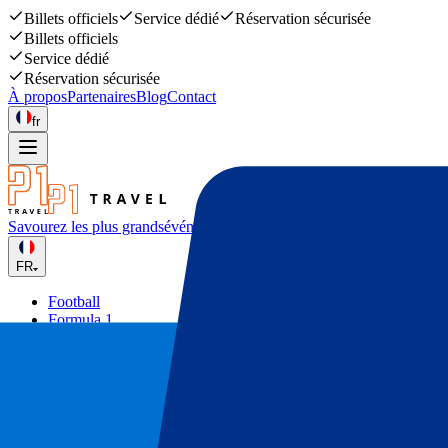
Billets officiels
Service dédié
Réservation sécurisée
Billets officiels
Service dédié
Réservation sécurisée
À propos
Partenaires
Blog
Contact
fr
Savourez les plus grands
événements sportifs et musicaux
FR
Football
Formula 1
Tennis
Rugby
Concerts
Autres
Deals