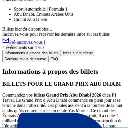
Sport Automobile | Formula 1
Abu Dhabi, Émirats Arabes Unis
Circuit Abu Dhabi
Billets bientôt disponibles...
Inscrivez-vous pour recevoir les dernière infos sur les billets
Pré-inscrivez-vous !
4 événements sur 4 vus
Informations à propos des billets
Infos sur le circuit
Dernière revue de course
FAQ
Informations à propos des billets
BILLETS POUR LE GRAND PRIX ABU DHABI
Commandez vos
billets Grand Prix Abu Dhabi 2026
chez P1
Travel. Le Grand Prix d’Abu Dhabi commence en plein jour et se
termine dans l’obscurité. Les pilotes assistent à la tombée de la nuit
tandis qu’ils courent sur le circuit de Yas Marina. Ce circuit des
Émirats Arabes Unis est le plus cher jamais construit, il a coûté 1
milliard de dollars américains. Le prix comprend la construction de
l’île artificielle de Yas et d’un tout nouvel hôtel de luxe. Le parc