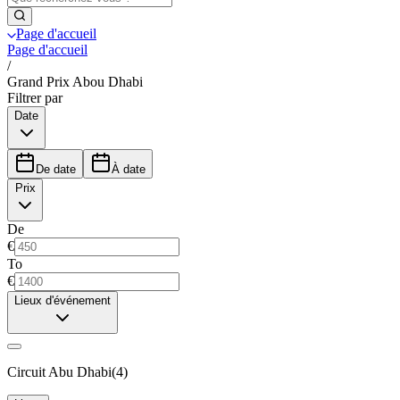
Page d'accueil
Page d'accueil
/
Grand Prix Abou Dhabi
Filtrer par
Date
De date
À date
Prix
De
€
To
€
Lieux d'événement
Circuit Abu Dhabi
(
4
)