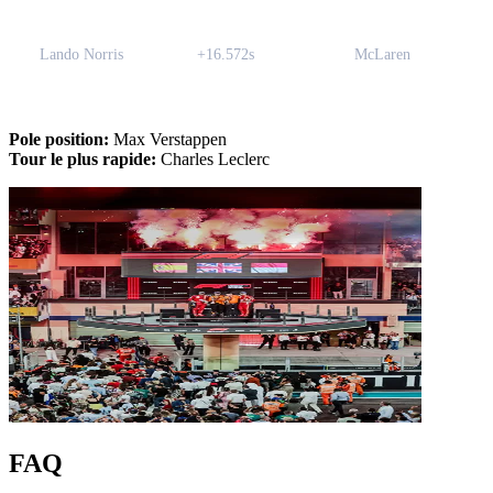
Lando Norris
+16.572s
McLaren
Pole position:
Max Verstappen
Tour le plus rapide:
Charles Leclerc
FAQ