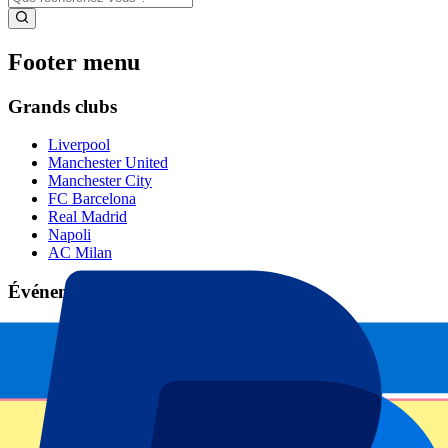
Footer menu
Grands clubs
Liverpool
Manchester United
Manchester City
FC Barcelona
Real Madrid
Napoli
AC Milan
Événements populaires
GP Espagne
GP Pays Bas
GP Italie
GP Singapour
Six Nations
Tous les sports