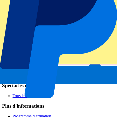
Football
Formula 1
MotoGP
Rugby
Tennis
Championnats de football
Ligue des Champions
Premier League
Serie A
La Liga
Ligue 1
Primeira Liga
Eredivisie
Spectacles et festivals
Tous les concerts
Plus d'informations
Programme d'affiliation