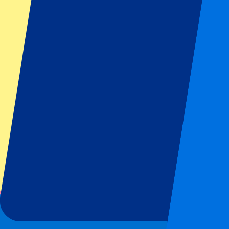
GP d'Italie
GP de Zandvoort
GP de Singapour
Wimbledon
Tous les sports
Football
Formule 1
MotoGP
Rugby
Tennis
Ligues de football
Champions League
Premier League
La Liga
Serie A
Bundesliga
Eredivisie
Jupiler Pro League
Primeira Liga