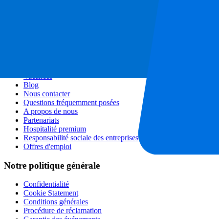
Spectacles et festivals
Tous les Concerts
Plus d'information
Programme d'affiliation
Citytrips
Vacances
Blog
Nous contacter
Questions fréquemment posées
A propos de nous
Partenariats
Hospitalité premium
Responsabilité sociale des entreprises
Offres d'emploi
Notre politique générale
Confidentialité
Cookie Statement
Conditions générales
Procédure de réclamation