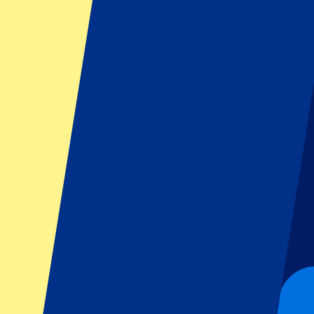
Vos informations seront utilisées conformément à notre
Privacy Policy
Footer menu
Les meilleurs clubs
West Ham United
Manchester United
Tottenham Hotspur
FC Barcelona
Real Madrid
AC Milan
SSC Napoli
Événements populaires
GP de Barcelone