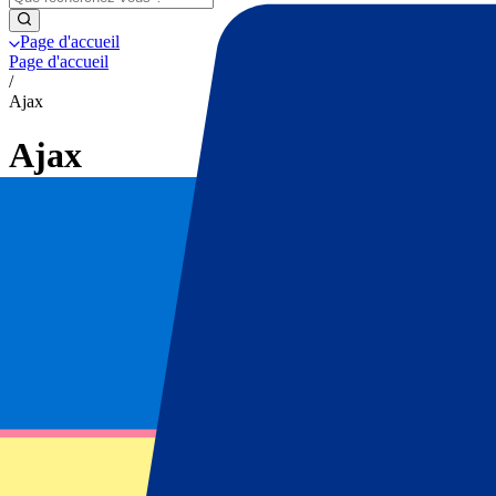
Page d'accueil
Page d'accueil
/
Ajax
Ajax
Achetez vos billets pour Ajax sur P1 Trave
Renseignez-vous sur nos billets pour Ajax ou sur nos formules d'hospit
Recevez des notifications sur les mises à jour des billet
Abonnez-vous dès maintenant pour être averti dès que les billets pour
Prénom
Nom
E-mail
Approuver le contact par e-mail
*
S'inscrire