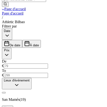
Page d'accueil
Page d'accueil
/
Athletic Bilbao
Filtrer par
Date
De date
À date
Prix
De
€
To
€
Lieux d'événement
San Mamés
(
19
)