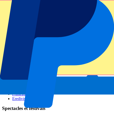
GP Italie
GP Singapour
Six Nations
Tous les sports
Football
Formula 1
MotoGP
Rugby
Tennis
Championnats de football
Ligue des Champions
Premier League
Serie A
La Liga
Ligue 1
Primeira Liga
Eredivisie
Spectacles et festivals