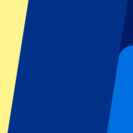
GP de Zandvoort
GP de Singapour
Wimbledon
Tous les sports
Football
Formule 1
MotoGP
Rugby
Tennis
Ligues de football
Champions League
Premier League
La Liga
Serie A
Bundesliga
Eredivisie
Jupiler Pro League
Primeira Liga
Spectacles et festivals