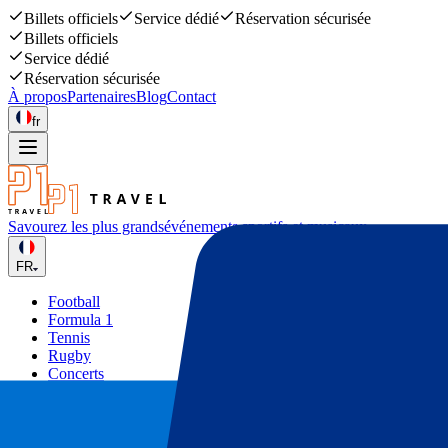
Billets officiels
Service dédié
Réservation sécurisée
Billets officiels
Service dédié
Réservation sécurisée
À propos
Partenaires
Blog
Contact
fr
Savourez les plus grands
événements sportifs et musicaux
FR
Football
Formula 1
Tennis
Rugby
Concerts
Autres
Deals