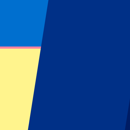
Page non trouvée
Impossible de trouver la ressource demandée
Footer menu
Les meilleurs clubs
West Ham United
Manchester United
Tottenham Hotspur
FC Barcelona
Real Madrid
AC Milan
SSC Napoli
Événements populaires
GP de Barcelone
GP d'Italie