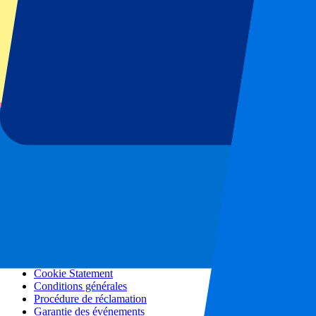
Tous les Concerts
Plus d'information
Programme d'affiliation
Citytrips
Vacances
Blog
Nous contacter
Questions fréquemment posées
A propos de nous
Partenariats
Hospitalité premium
Responsabilité sociale des entreprises
Offres d'emploi
Notre politique générale
Confidentialité
Cookie Statement
Conditions générales
Procédure de réclamation
Garantie des événements