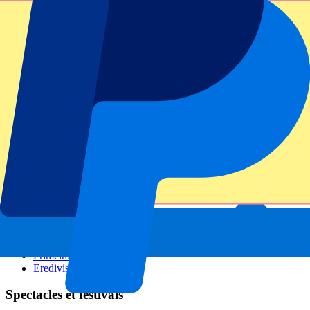
GP Italie
GP Singapour
Six Nations
Tous les sports
Football
Formula 1
MotoGP
Rugby
Tennis
Championnats de football
Ligue des Champions
Premier League
Serie A
La Liga
Ligue 1
Primeira Liga
Eredivisie
Spectacles et festivals