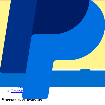
GP Italie
GP Singapour
Six Nations
Tous les sports
Football
Formula 1
MotoGP
Rugby
Tennis
Championnats de football
Ligue des Champions
Premier League
Serie A
La Liga
Ligue 1
Primeira Liga
Eredivisie
Spectacles et festivals