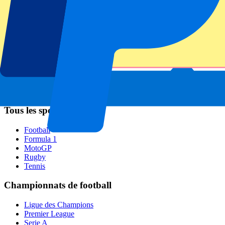
Napoli
AC Milan
Événements populaires
GP Espagne
GP Pays Bas
GP Italie
GP Singapour
Six Nations
Tous les sports
Football
Formula 1
MotoGP
Rugby
Tennis
Championnats de football
Ligue des Champions
Premier League
Serie A