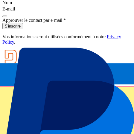
Nom
E-mail
Approuver le contact par e-mail
*
S'inscrire
Vos informations seront utilisées conformément à notre
Privacy
Policy
.
Footer menu
Grands clubs
Liverpool
Manchester United
Manchester City
FC Barcelona
Real Madrid