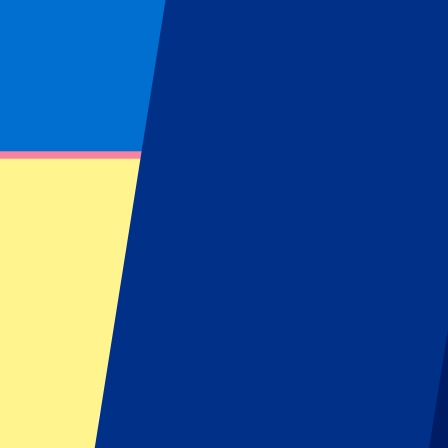
Page non trouvée
Impossible de trouver la ressource demandée
Footer menu
Grands clubs
Liverpool
Manchester United
Manchester City
FC Barcelona
Real Madrid
Napoli
AC Milan
Événements populaires
GP Espagne
GP Pays Bas