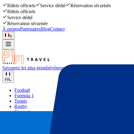
Billets officiels
Service dédié
Réservation sécurisée
Billets officiels
Service dédié
Réservation sécurisée
À propos
Partenaires
Blog
Contact
fr
Savourez les plus grands
événements sportifs et musicaux
FR
Football
Formula 1
Tennis
Rugby
Concerts
Autres
Deals