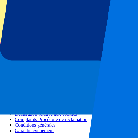
Tous les concerts
Plus d'informations
Programme d'affiliation
Séjours en ville
Vacances
Blog
Contact
Questions fréquentes
À propos de nous
Partenariats
Hospitalité Premium
Presse
Offres d'emploi
Nos politiques
Politique de confidentialité
Déclaration relative aux cookies
Complaints Procédure de réclamation
Conditions générales
Garantie événement