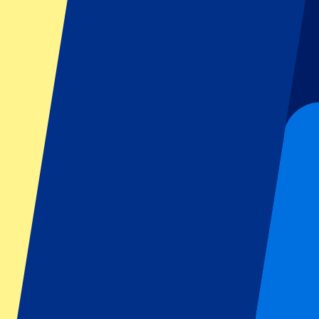
GP Italie
GP Singapour
Six Nations
Tous les sports
Football
Formula 1
MotoGP
Rugby
Tennis
Championnats de football
Ligue des Champions
Premier League
Serie A
La Liga
Ligue 1
Primeira Liga
Eredivisie
Spectacles et festivals