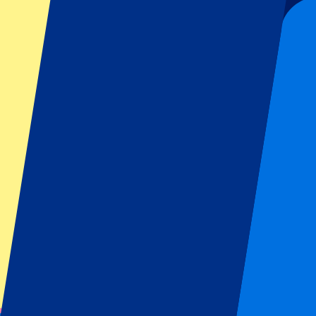
Club Brugge vs KV Kortrijk
7 août 2026, 20:45
Plus de détails
Moins de détails
Les billets sont épuisés...
Notifiez-moi
Club Brugge vs Cercle Brugge
23 août 2026, 18:30