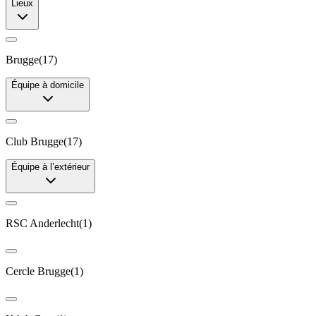
Lieux
Brugge
(
17
)
Équipe à domicile
Club Brugge
(
17
)
Équipe à l’extérieur
RSC Anderlecht
(
1
)
Cercle Brugge
(
1
)