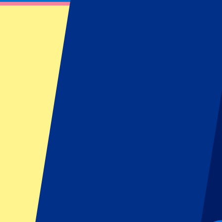
Billets du Club Brugge - Authorized intern
Renseignez-vous sur nos billets pour Club Brugge ou sur nos formules 
Filtres
17 événements
Trier
Trier
Club Brugge vs KV Kortrijk
7 août 2026, 20:45
Plus de détails
Moins de détails
Les billets sont épuisés...
Prévenez-moi