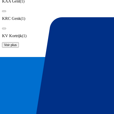
KAA Gent
(
1
)
KRC Genk
(
1
)
KV Kortrijk
(
1
)
Voir plus
Billets Club Brugge