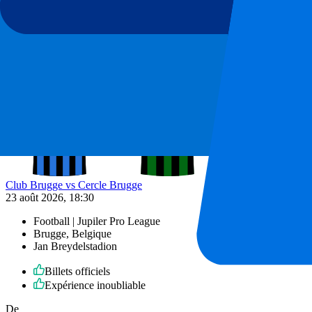
Plus de détails
Moins de détails
De
65
€
Plus d'infos
Club Brugge vs Cercle Brugge
23 août 2026, 18:30
Football | Jupiler Pro League
Brugge, Belgique
Jan Breydelstadion
Billets officiels
Expérience inoubliable
De