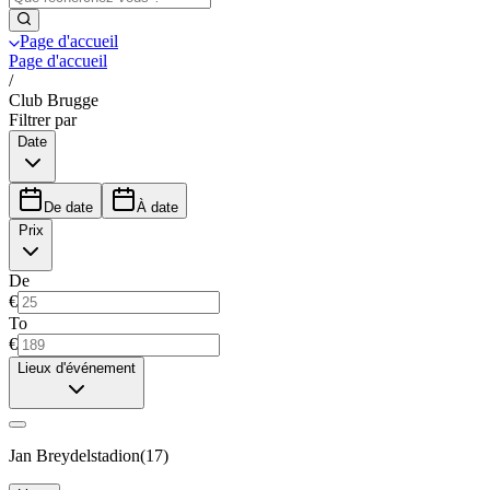
Page d'accueil
Page d'accueil
/
Club Brugge
Filtrer par
Date
De date
À date
Prix
De
€
To
€
Lieux d'événement
Jan Breydelstadion
(
17
)