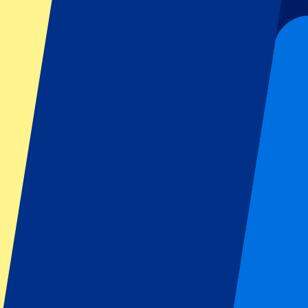
Liverpool
Manchester United
Manchester City
FC Barcelona
Real Madrid
Napoli
AC Milan
Événements populaires
GP Espagne
GP Pays Bas
GP Italie
GP Singapour
Six Nations
Tous les sports
Football
Formula 1
MotoGP
Rugby
Tennis
Championnats de football