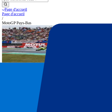
Page d'accueil
Page d'accueil
/
MotoGP Pays-Bas
Billets MotoGP Pays-Bas
Achetez vos billets pour le MotoGP Pays-B
Assure-toi tes billets officiels MotoGP pour les Pays-Bas. Découvre ci