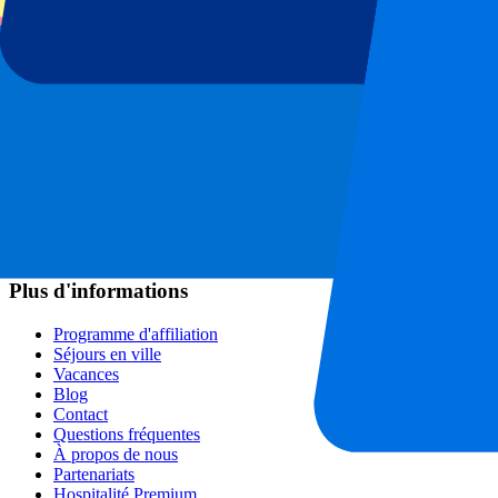
Ligue des Champions
Premier League
Serie A
La Liga
Ligue 1
Primeira Liga
Eredivisie
Spectacles et festivals
Tous les concerts
Plus d'informations
Programme d'affiliation
Séjours en ville
Vacances
Blog
Contact
Questions fréquentes
À propos de nous
Partenariats
Hospitalité Premium