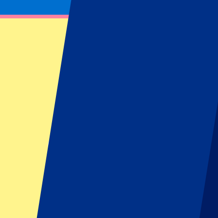
Recevez des notifications sur les mises à jour des billet
Abonnez-vous dès maintenant pour être averti dès que les billets pour
Prénom
Nom
E-mail
Approuver le contact par e-mail
*
S'inscrire
Vos informations seront utilisées conformément à notre
Privacy Policy
Footer menu
Grands clubs