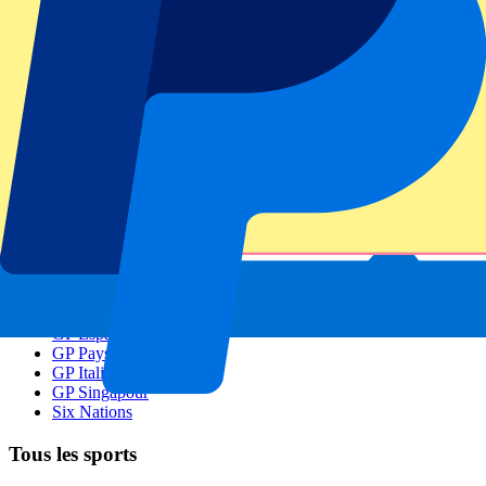
Footer menu
Grands clubs
Liverpool
Manchester United
Manchester City
FC Barcelona
Real Madrid
Napoli
AC Milan
Événements populaires
GP Espagne
GP Pays Bas
GP Italie
GP Singapour
Six Nations
Tous les sports