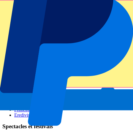
GP Italie
GP Singapour
Six Nations
Tous les sports
Football
Formula 1
MotoGP
Rugby
Tennis
Championnats de football
Ligue des Champions
Premier League
Serie A
La Liga
Ligue 1
Primeira Liga
Eredivisie
Spectacles et festivals