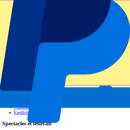
GP Italie
GP Singapour
Six Nations
Tous les sports
Football
Formula 1
MotoGP
Rugby
Tennis
Championnats de football
Ligue des Champions
Premier League
Serie A
La Liga
Ligue 1
Primeira Liga
Eredivisie
Spectacles et festivals