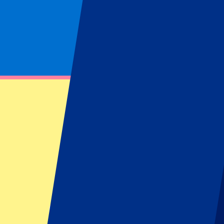
Page non trouvée
Impossible de trouver la ressource demandée
Footer menu
Grands clubs
Liverpool
Manchester United
Manchester City
FC Barcelona
Real Madrid
Napoli
AC Milan
Événements populaires
GP Espagne
GP Pays Bas