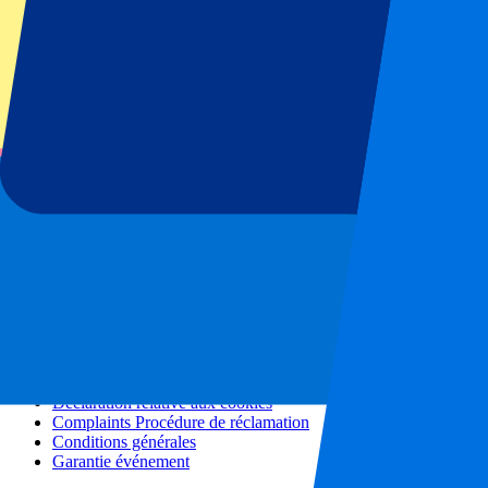
Tous les concerts
Plus d'informations
Programme d'affiliation
Séjours en ville
Vacances
Blog
Contact
Questions fréquentes
À propos de nous
Partenariats
Hospitalité Premium
Presse
Offres d'emploi
Nos politiques
Politique de confidentialité
Déclaration relative aux cookies
Complaints Procédure de réclamation
Conditions générales
Garantie événement