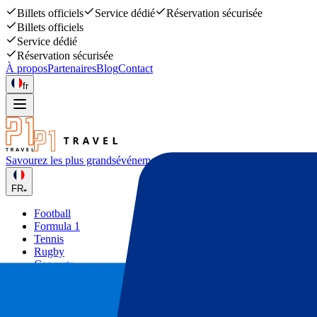
Billets officiels
Service dédié
Réservation sécurisée
Billets officiels
Service dédié
Réservation sécurisée
À propos
Partenaires
Blog
Contact
fr
Savourez les plus grands
événements sportifs et musicaux
FR
Football
Formula 1
Tennis
Rugby
Concerts
Autres
Deals