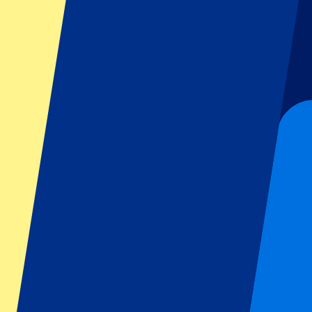
GP Italie
GP Singapour
Six Nations
Tous les sports
Football
Formula 1
MotoGP
Rugby
Tennis
Championnats de football
Ligue des Champions
Premier League
Serie A
La Liga
Ligue 1
Primeira Liga
Eredivisie
Spectacles et festivals