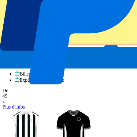
Juventus vs Venezia
22 novembre 2026, 15:00
Football | Serie A
Turin, Italie
Allianz Stadium
Billets officiels
Expérience inoubliable
De
49
€
Plus d'infos