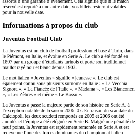
assortis d’une garantie d’événement. Cela signifie que si le match
réservé est reporté à une autre date, vos billets resteront valables
pour la nouvelle date.
Informations à propos du club
Juventus Football Club
La Juventus est un club de football professionnel basé à Turin, dans
le Piémont, en Italie, et évolue en Serie A. Le club a été fondé en
1897 par un groupe d’étudiants turinois et porte son traditionnel
maillot rayé noir et blanc depuis 1903.
Le mot italien « Juventus » signifie « jeunesse ». Le club est
également connu sous plusieurs surnoms en Italie : « La Vecchia
Signora », « La Fiancée de l’Italie », « Madama », « Les Bianconeri
», « Les Zèbres » et même « Le Bossu ».
La Juventus a passé la majeure partie de son histoire en Serie A, à
l’exception notable de la saison 2006–07. En raison du scandale du
Calciopoli, les deux scudetti remportés en 2005 et 2006 ont été
annulés et l’équipe a été reléguée en Serie B. Malgré une pénalité de
neuf points, la Juventus est rapidement remontée en Serie A et est
redevenue l’une des forces dominantes du championnat italien.