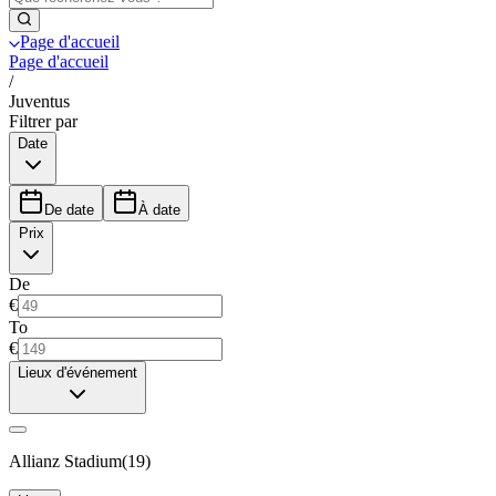
Page d'accueil
Page d'accueil
/
Juventus
Filtrer par
Date
De date
À date
Prix
De
€
To
€
Lieux d'événement
Allianz Stadium
(
19
)