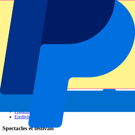
GP Italie
GP Singapour
Six Nations
Tous les sports
Football
Formula 1
MotoGP
Rugby
Tennis
Championnats de football
Ligue des Champions
Premier League
Serie A
La Liga
Ligue 1
Primeira Liga
Eredivisie
Spectacles et festivals