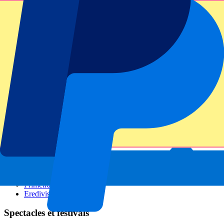
GP Italie
GP Singapour
Six Nations
Tous les sports
Football
Formula 1
MotoGP
Rugby
Tennis
Championnats de football
Ligue des Champions
Premier League
Serie A
La Liga
Ligue 1
Primeira Liga
Eredivisie
Spectacles et festivals