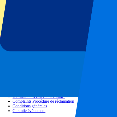
Tous les concerts
Plus d'informations
Programme d'affiliation
Séjours en ville
Vacances
Blog
Contact
Questions fréquentes
À propos de nous
Partenariats
Hospitalité Premium
Presse
Offres d'emploi
Nos politiques
Politique de confidentialité
Déclaration relative aux cookies
Complaints Procédure de réclamation
Conditions générales
Garantie événement