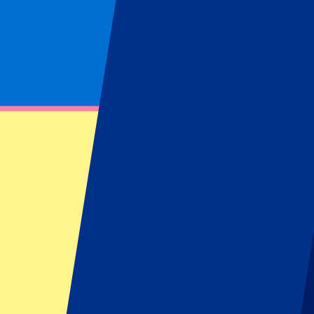
Page non trouvée
Impossible de trouver la ressource demandée
Footer menu
Grands clubs
Liverpool
Manchester United
Manchester City
FC Barcelona
Real Madrid
Napoli
AC Milan
Événements populaires
GP Espagne
GP Pays Bas