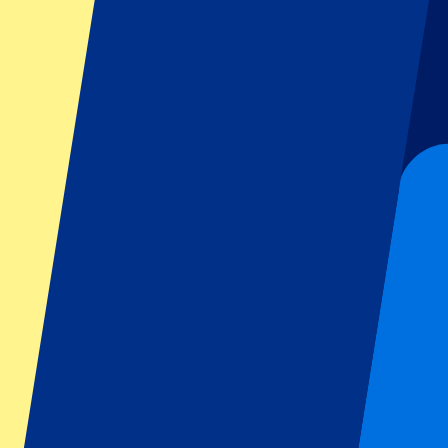
GP Italie
GP Singapour
Six Nations
Tous les sports
Football
Formula 1
MotoGP
Rugby
Tennis
Championnats de football
Ligue des Champions
Premier League
Serie A
La Liga
Ligue 1
Primeira Liga
Eredivisie
Spectacles et festivals