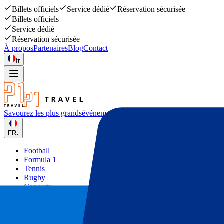
Billets officiels
Service dédié
Réservation sécurisée
Billets officiels
Service dédié
Réservation sécurisée
À propos
Partenaires
Blog
Contact
fr
Savourez les plus grands
événements sportifs et musicaux
FR
Football
Formula 1
Tennis
Rugby
Concerts
Autres
Deals