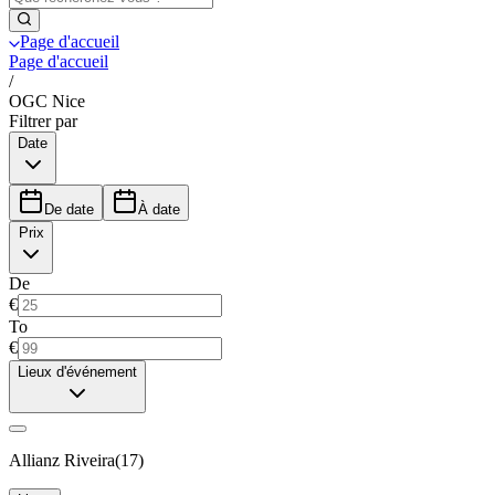
Page d'accueil
Page d'accueil
/
OGC Nice
Filtrer par
Date
De date
À date
Prix
De
€
To
€
Lieux d'événement
Allianz Riveira
(
17
)