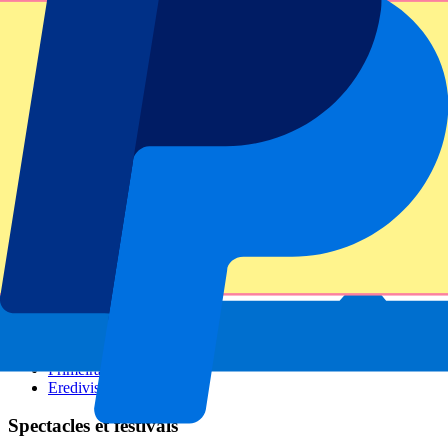
GP Italie
GP Singapour
Six Nations
Tous les sports
Football
Formula 1
MotoGP
Rugby
Tennis
Championnats de football
Ligue des Champions
Premier League
Serie A
La Liga
Ligue 1
Primeira Liga
Eredivisie
Spectacles et festivals