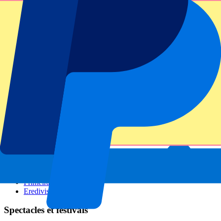
GP Italie
GP Singapour
Six Nations
Tous les sports
Football
Formula 1
MotoGP
Rugby
Tennis
Championnats de football
Ligue des Champions
Premier League
Serie A
La Liga
Ligue 1
Primeira Liga
Eredivisie
Spectacles et festivals