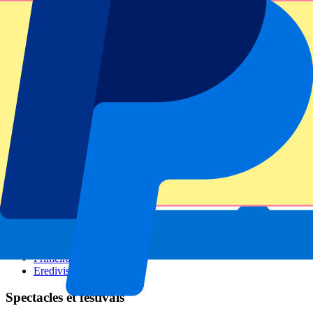
GP Italie
GP Singapour
Six Nations
Tous les sports
Football
Formula 1
MotoGP
Rugby
Tennis
Championnats de football
Ligue des Champions
Premier League
Serie A
La Liga
Ligue 1
Primeira Liga
Eredivisie
Spectacles et festivals