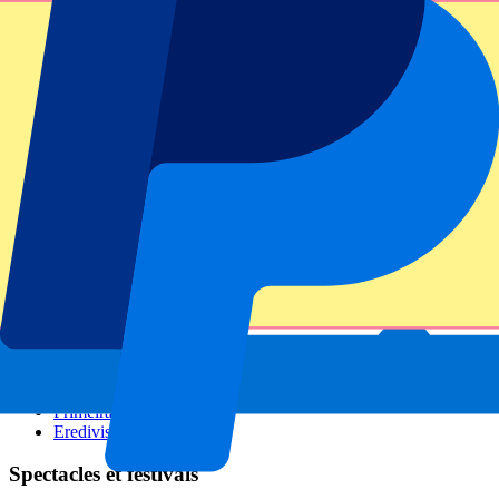
GP Italie
GP Singapour
Six Nations
Tous les sports
Football
Formula 1
MotoGP
Rugby
Tennis
Championnats de football
Ligue des Champions
Premier League
Serie A
La Liga
Ligue 1
Primeira Liga
Eredivisie
Spectacles et festivals