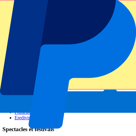
GP Italie
GP Singapour
Six Nations
Tous les sports
Football
Formula 1
MotoGP
Rugby
Tennis
Championnats de football
Ligue des Champions
Premier League
Serie A
La Liga
Ligue 1
Primeira Liga
Eredivisie
Spectacles et festivals