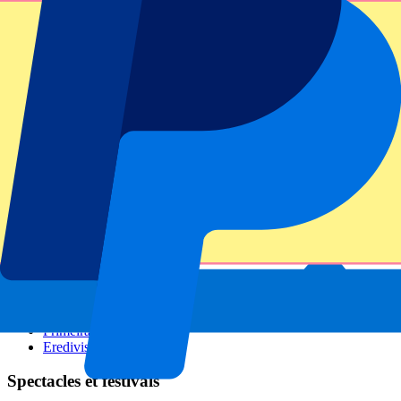
GP Italie
GP Singapour
Six Nations
Tous les sports
Football
Formula 1
MotoGP
Rugby
Tennis
Championnats de football
Ligue des Champions
Premier League
Serie A
La Liga
Ligue 1
Primeira Liga
Eredivisie
Spectacles et festivals