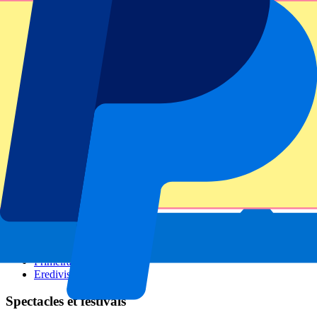
GP Italie
GP Singapour
Six Nations
Tous les sports
Football
Formula 1
MotoGP
Rugby
Tennis
Championnats de football
Ligue des Champions
Premier League
Serie A
La Liga
Ligue 1
Primeira Liga
Eredivisie
Spectacles et festivals