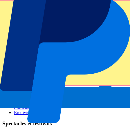
GP Italie
GP Singapour
Six Nations
Tous les sports
Football
Formula 1
MotoGP
Rugby
Tennis
Championnats de football
Ligue des Champions
Premier League
Serie A
La Liga
Ligue 1
Primeira Liga
Eredivisie
Spectacles et festivals