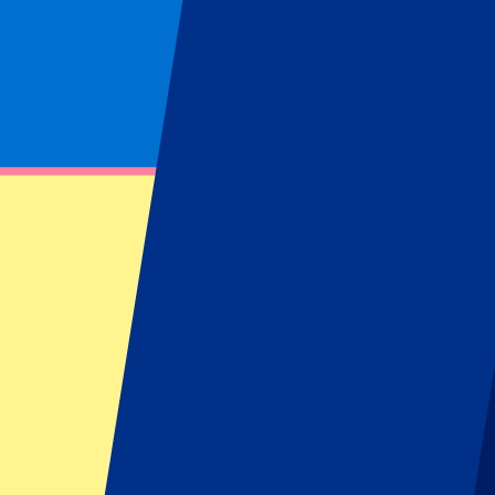
Page non trouvée
Impossible de trouver la ressource demandée
Footer menu
Grands clubs
Liverpool
Manchester United
Manchester City
FC Barcelona
Real Madrid
Napoli
AC Milan
Événements populaires
GP Espagne
GP Pays Bas