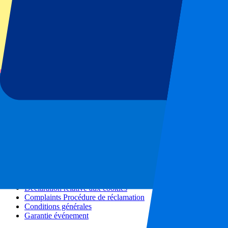
Tous les concerts
Plus d'informations
Programme d'affiliation
Séjours en ville
Vacances
Blog
Contact
Questions fréquentes
À propos de nous
Partenariats
Hospitalité Premium
Presse
Offres d'emploi
Nos politiques
Politique de confidentialité
Déclaration relative aux cookies
Complaints Procédure de réclamation
Conditions générales
Garantie événement