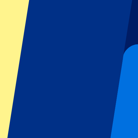
GP Italie
GP Singapour
Six Nations
Tous les sports
Football
Formula 1
MotoGP
Rugby
Tennis
Championnats de football
Ligue des Champions
Premier League
Serie A
La Liga
Ligue 1
Primeira Liga
Eredivisie
Spectacles et festivals