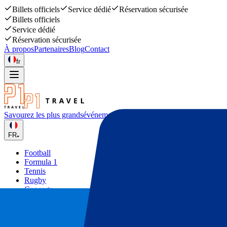
Billets officiels
Service dédié
Réservation sécurisée
Billets officiels
Service dédié
Réservation sécurisée
À propos
Partenaires
Blog
Contact
fr
Savourez les plus grands
événements sportifs et musicaux
FR
Football
Formula 1
Tennis
Rugby
Concerts
Autres
Deals