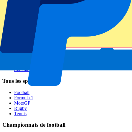
Manchester City
FC Barcelona
Real Madrid
Napoli
AC Milan
Événements populaires
GP Espagne
GP Pays Bas
GP Italie
GP Singapour
Six Nations
Tous les sports
Football
Formula 1
MotoGP
Rugby
Tennis
Championnats de football