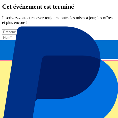
Cet événement est terminé
Inscrivez-vous et recevez toujours toutes les mises à jour, les offres
et plus encore !
Envoyer
Vos informations seront utilisées conformément à notre
Privacy
Policy
.
Merci d'avoir envoyé le formulaire !
Informations sur l'événement
À propos de Ireland vs Japan
Compétition
Autumn Internationals 2025
Match