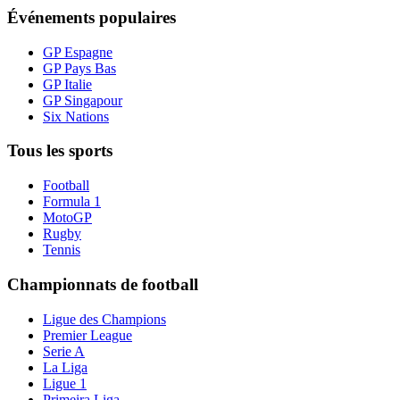
Événements populaires
GP Espagne
GP Pays Bas
GP Italie
GP Singapour
Six Nations
Tous les sports
Football
Formula 1
MotoGP
Rugby
Tennis
Championnats de football
Ligue des Champions
Premier League
Serie A
La Liga
Ligue 1
Primeira Liga