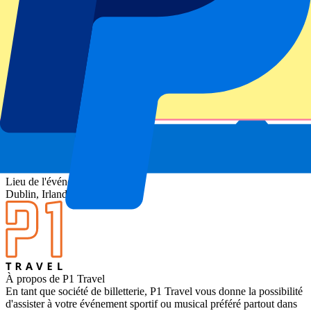
affrontement rempli d’histoire, de fierté nationale et d’essais
mémorables. Les chants, les drapeaux et l’intensité de l’Aviva
Stadium font de ce match l’un des moments forts du Tournoi des Six
Nations.
Envie de voir d’autres matchs ? Découvrez tous les
billets Six
Nations
.
Compétition
Six Nations 2026
Match
Ireland vs Wales
Stade
Aviva Stadium
Lieu de l'événement
Dublin, Irlande
À propos de P1 Travel
En tant que société de billetterie, P1 Travel vous donne la possibilité
d'assister à votre événement sportif ou musical préféré partout dans