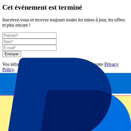
Cet événement est terminé
Inscrivez-vous et recevez toujours toutes les mises à jour, les offres
et plus encore !
Envoyer
Vos informations seront utilisées conformément à notre
Privacy
Policy
.
Merci d'avoir envoyé le formulaire !
Informations sur l'événement
Ireland vs Wales Six Nations Billets
L’Irlande accueille le pays de Galles à Dublin, une rencontre qui
remonte à 1882 et compte parmi les plus anciennes du rugby
international. The Boys in Green et The Dragons offrent toujours un