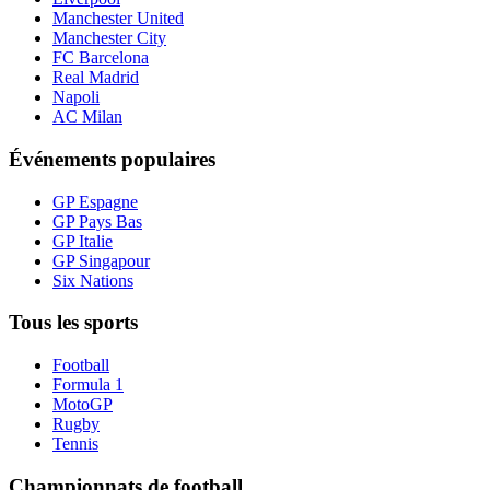
Manchester United
Manchester City
FC Barcelona
Real Madrid
Napoli
AC Milan
Événements populaires
GP Espagne
GP Pays Bas
GP Italie
GP Singapour
Six Nations
Tous les sports
Football
Formula 1
MotoGP
Rugby
Tennis
Championnats de football