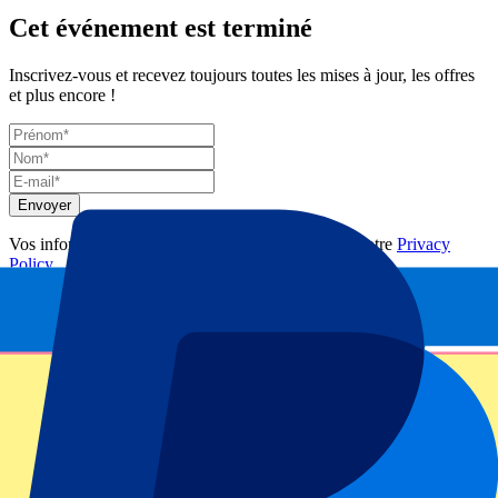
Cet événement est terminé
Inscrivez-vous et recevez toujours toutes les mises à jour, les offres
et plus encore !
Envoyer
Vos informations seront utilisées conformément à notre
Privacy
Policy
.
Merci d'avoir envoyé le formulaire !
Informations sur l'événement
Italy vs Scotland Six Nations Billets
Au Stadio Olimpico, l’Italie et le pays de Galles se retrouvent pour
un nouveau chapitre haut en couleur du Tournoi des Six Nations. Le
mélange de passion italienne et de fierté galloise crée une ambiance