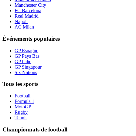
Manchester City
FC Barcelona
Real Madrid
Napoli
AC Milan
Événements populaires
GP Espagne
GP Pays Bas
GP Italie
GP Singapour
Six Nations
Tous les sports
Football
Formula 1
MotoGP
Rugby
Tennis
Championnats de football