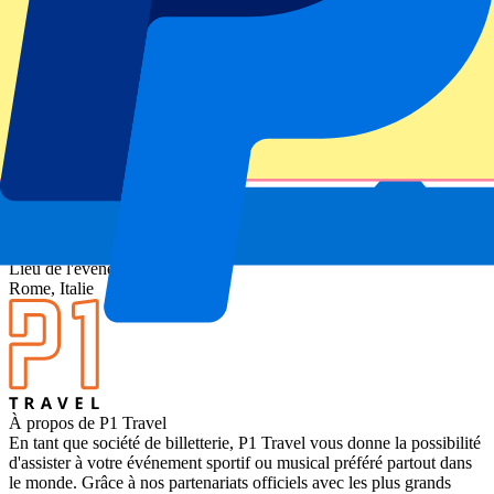
unique dans la Ville Éternelle. Les tribunes se colorent et les chants
déferlent dans le stade — ce match illustre parfaitement l’esprit des
Six Nations : rugby de très haut niveau, public engagé et respect.
Envie de voir d’autres matchs ? Découvrez tous les
billets Six
Nations
.
Compétition
Six Nations 2026
Match
Italy vs Scotland
Stade
Stadio Olympico Rome
Lieu de l'événement
Rome, Italie
À propos de P1 Travel
En tant que société de billetterie, P1 Travel vous donne la possibilité
d'assister à votre événement sportif ou musical préféré partout dans
le monde. Grâce à nos partenariats officiels avec les plus grands