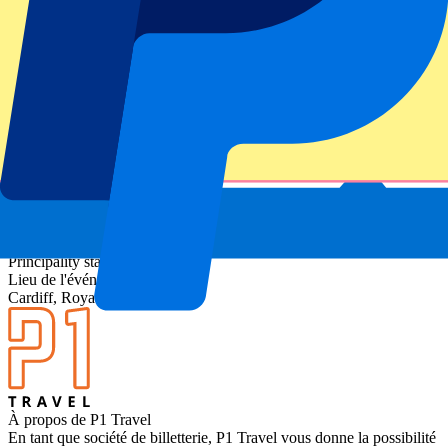
et les traditions se font sentir — Pays de Galles contre Italie est l’un
des grands rendez-vous du tournoi. Au Principality Stadium, les
supporters vivent un mélange de tradition, de rivalité et d’intensité
qui symbolise parfaitement cette compétition. Un match à ne pas
manquer.
Envie de voir d’autres matchs ? Découvrez tous les
billets Six
Nations
.
Compétition
Six Nations 2026
Match
Wales vs Italy
Stade
Principality stadium
Lieu de l'événement
Cardiff, Royaume-Uni
À propos de P1 Travel
En tant que société de billetterie, P1 Travel vous donne la possibilité