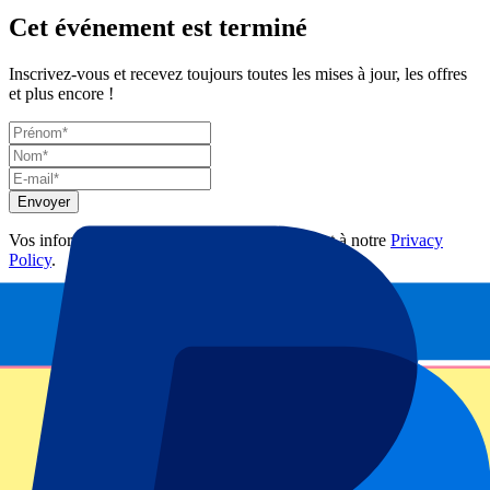
Cet événement est terminé
Inscrivez-vous et recevez toujours toutes les mises à jour, les offres
et plus encore !
Envoyer
Vos informations seront utilisées conformément à notre
Privacy
Policy
.
Merci d'avoir envoyé le formulaire !
Informations sur l'événement
Wales vs Italy Six Nations Billets
Le Pays de Galles accueille l’Italie à Cardiff, une rencontre qui
figure au calendrier du Tournoi des Six Nations depuis 2000. Le
stade se pare de rouge et de bleu, les chants résonnent dans l’arène