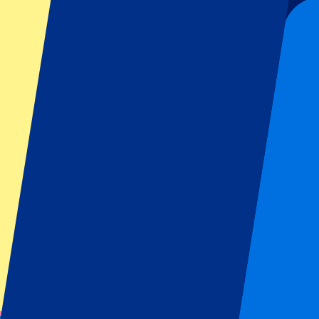
Inscrivez-vous et recevez toujours toutes les mises à jour, les offres et
Envoyer
Vos informations seront utilisées conformément à notre
Privacy Policy
Merci d'avoir envoyé le formulaire !