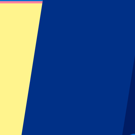
Scotland vs Australia
15 novembre 2026 à 15:10
Date confirmée
•
Edinburgh, Royaume-Uni
Scotland vs Australia
15 novembre 2026 à 15:10 • Edinburgh, Royaume-Uni
Date confirmée
Préinscrivez-vous à cet événement !