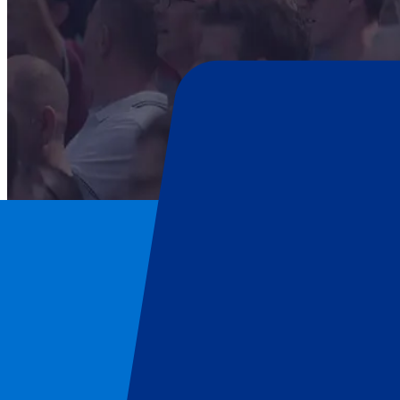
Scotland
Page d'accueil
/
Rugby
/
Scotland
/
Scotland vs Australia
Scotland