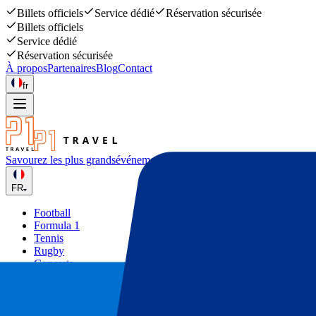
Billets officiels
Service dédié
Réservation sécurisée
Billets officiels
Service dédié
Réservation sécurisée
À propos
Partenaires
Blog
Contact
fr
Savourez les plus grands
événements sportifs et musicaux
FR
Football
Formula 1
Tennis
Rugby
Concerts
Autres
Deals