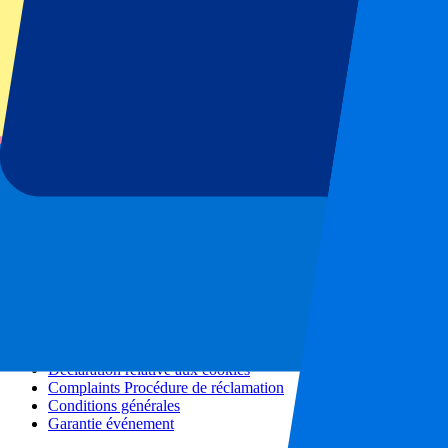
Tous les concerts
Plus d'informations
Programme d'affiliation
Séjours en ville
Vacances
Blog
Contact
Questions fréquentes
À propos de nous
Partenariats
Hospitalité Premium
Presse
Offres d'emploi
Nos politiques
Politique de confidentialité
Déclaration relative aux cookies
Complaints Procédure de réclamation
Conditions générales
Garantie événement