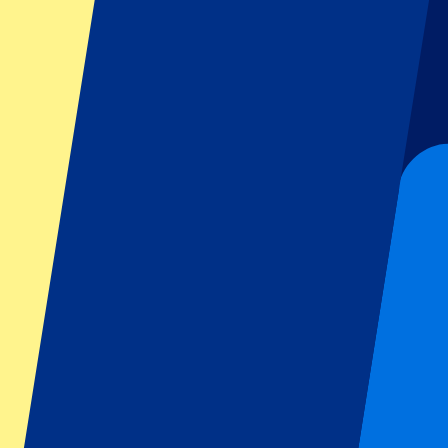
GP Italie
GP Singapour
Six Nations
Tous les sports
Football
Formula 1
MotoGP
Rugby
Tennis
Championnats de football
Ligue des Champions
Premier League
Serie A
La Liga
Ligue 1
Primeira Liga
Eredivisie
Spectacles et festivals