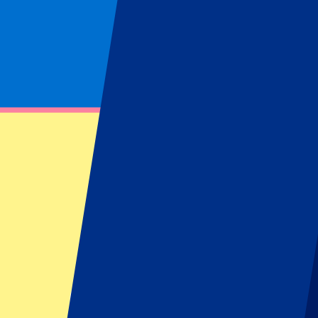
Page non trouvée
Impossible de trouver la ressource demandée
Footer menu
Grands clubs
Liverpool
Manchester United
Manchester City
FC Barcelona
Real Madrid
Napoli
AC Milan
Événements populaires
GP Espagne
GP Pays Bas