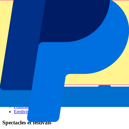
GP Italie
GP Singapour
Six Nations
Tous les sports
Football
Formula 1
MotoGP
Rugby
Tennis
Championnats de football
Ligue des Champions
Premier League
Serie A
La Liga
Ligue 1
Primeira Liga
Eredivisie
Spectacles et festivals