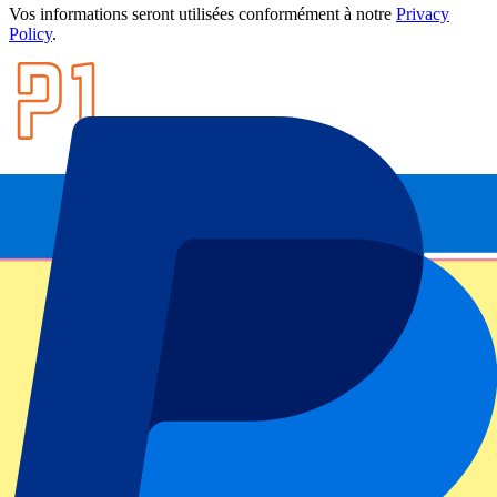
Vos informations seront utilisées conformément à notre
Privacy
Policy
.
Footer menu
Grands clubs
Liverpool
Manchester United
Manchester City
FC Barcelona
Real Madrid
Napoli
AC Milan
Événements populaires
GP Espagne