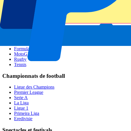
GP Pays Bas
GP Italie
GP Singapour
Six Nations
Tous les sports
Football
Formula 1
MotoGP
Rugby
Tennis
Championnats de football
Ligue des Champions
Premier League
Serie A
La Liga
Ligue 1
Primeira Liga
Eredivisie
Spectacles et festivals